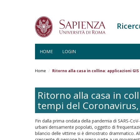
Ricer
HOME
LOGIN
Salta
al
Home
Ritorno alla casa in collina: applicazioni GI
contenuto
principale
Ritorno alla casa in col
tempi del Coronavirus, 
Fin dalla prima ondata della pandemia di SARS-CoV-2,
urbani densamente popolati, oggetto di frequentazi
bilancio delle vittime si è dimostrato drammatico. All
crescente di persone ha preso parte a un movimento mi