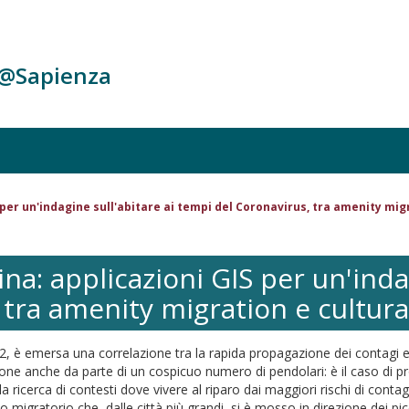
c@Sapienza
S per un'indagine sull'abitare ai tempi del Coronavirus, tra amenity mig
lina: applicazioni GIS per un'inda
tra amenity migration e cultura
 è emersa una correlazione tra la rapida propagazione dei contagi e la
one anche da parte di un cospicuo numero di pendolari: è il caso di 
a ricerca di contesti dove vivere al riparo dai maggiori rischi di conta
gratorio che, dalle città più grandi, si è mosso in direzione dei picco