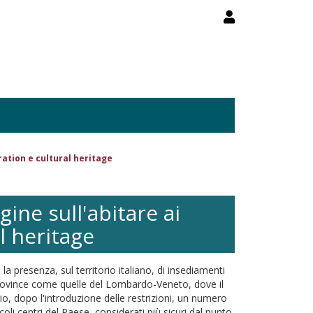
ration e cultural heritage
gine sull'abitare ai
l heritage
 presenza, sul territorio italiano, di insediamenti
province come quelle del Lombardo-Veneto, dove il
gio, dopo l'introduzione delle restrizioni, un numero
li centri del Paese, considerati più sicuri dal punto