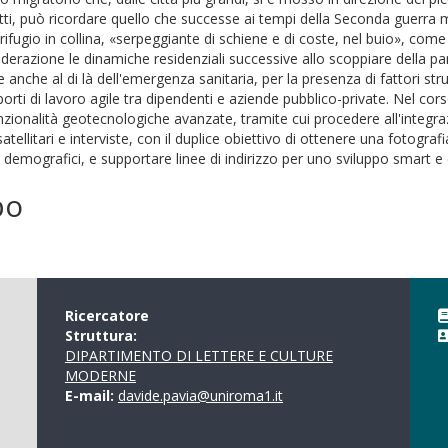
petti, può ricordare quello che successe ai tempi della Seconda guerra
rifugio in collina, «serpeggiante di schiene e di coste, nel buio», c
nsiderazione le dinamiche residenziali successive allo scoppiare della
che al di là dell'emergenza sanitaria, per la presenza di fattori str
porti di lavoro agile tra dipendenti e aziende pubblico-private. Nel co
nzionalità geotecnologiche avanzate, tramite cui procedere all'integr
atellitari e interviste, con il duplice obiettivo di ottenere una fotogr
demografici, e supportare linee di indirizzo per uno sviluppo smart e 
po
Ricercatore
Struttura:
DIPARTIMENTO DI LETTERE E CULTURE
MODERNE
E-mail:
davide.pavia@uniroma1.it