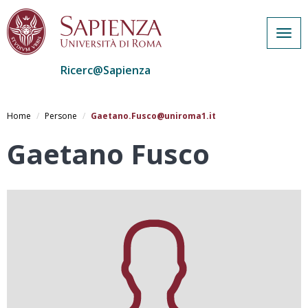
Togg
navig
Ricerc@Sapienza
Salta
al
Home
Persone
Gaetano.Fusco@uniroma1.it
contenuto
principale
Gaetano Fusco