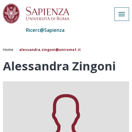
Togg
navig
Ricerc@Sapienza
Salta
al
Home
alessandra.zingoni@uniroma1.it
contenuto
principale
Alessandra Zingoni