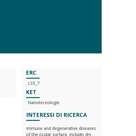
ERC
LS5_7
KET
Nanotecnologie
INTERESSI DI RICERCA
Immune and degenerative diseases
of the ocular surface, includin dry