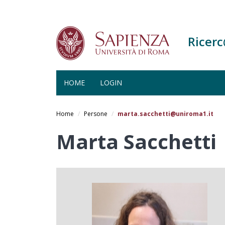
Ricer
HOME
LOGIN
Salta
al
Home
Persone
marta.sacchetti@uniroma1.it
contenuto
principale
Marta Sacchetti