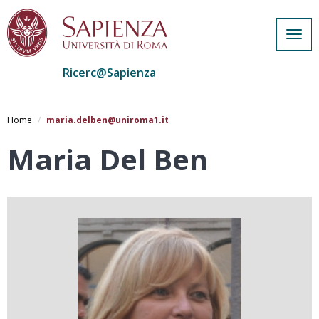
Togg
navig
Ricerc@Sapienza
Salta
al
Home
maria.delben@uniroma1.it
contenuto
principale
Maria Del Ben