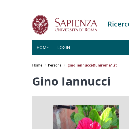
Ricer
HOME
LOGIN
Salta
al
Home
Persone
gino.iannucci@uniroma1.it
contenuto
principale
Gino Iannucci