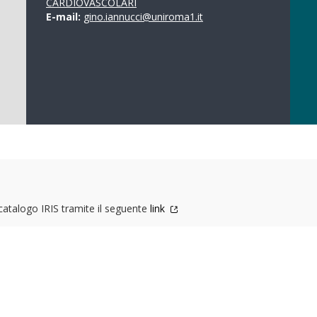
CARDIOVASCOLARI
E-mail:
gino.iannucci@uniroma1.it
 catalogo IRIS tramite il seguente
link