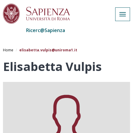
Togg
navig
Ricerc@Sapienza
Salta
al
Home
elisabetta.vulpis@uniroma1.it
contenuto
principale
Elisabetta Vulpis