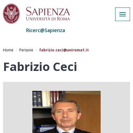
Togg
navig
Ricerc@Sapienza
Salta
al
Home
Persone
fabrizio.ceci@uniroma1.it
contenuto
principale
Fabrizio Ceci