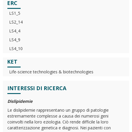
ERC
LS1_5
LS2_14
LS4_4
LS4_9
LS4_10
KET
Life-science technologies & biotechnologies
INTERESSI DI RICERCA
Dislipidemie
Le dislipidemie rappresentano un gruppo di patologie
estremamente complesse a causa dei numerosi geni
coinvolti nella loro eziologia. Ciò rende difficile la loro
caratterizzazione genetica e diagnosi. Nei pazienti con