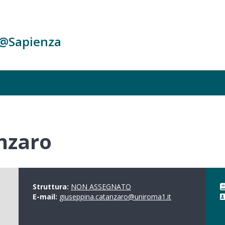
c@Sapienza
nzaro
Struttura:
NON ASSEGNATO
E-mail:
giuseppina.catanzaro@uniroma1.it