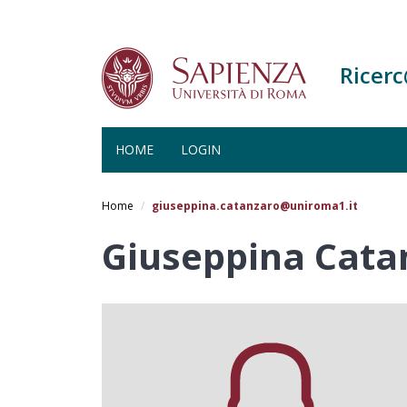
Ricer
HOME
LOGIN
Salta
al
Home
giuseppina.catanzaro@uniroma1.it
contenuto
principale
Giuseppina Cata