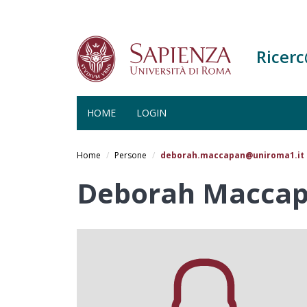
Ricer
HOME
LOGIN
Salta
al
Home
Persone
deborah.maccapan@uniroma1.it
contenuto
principale
Deborah Macca