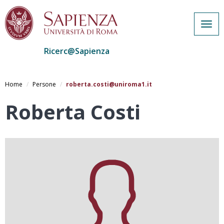
Togg
navig
Ricerc@Sapienza
Salta
al
Home
Persone
roberta.costi@uniroma1.it
contenuto
principale
Roberta Costi