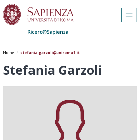
Togg
navig
Ricerc@Sapienza
Salta
al
Home
stefania.garzoli@uniroma1.it
contenuto
principale
Stefania Garzoli