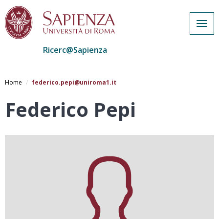
Togg
navig
Ricerc@Sapienza
Salta
al
Home
federico.pepi@uniroma1.it
contenuto
principale
Federico Pepi