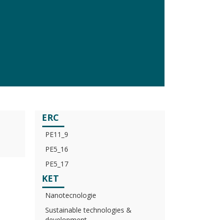
ERC
PE11_9
PE5_16
PE5_17
KET
Nanotecnologie
Sustainable technologies &
development