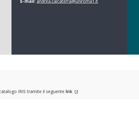
E-mail:
andrea.calcaterra@uniroma1.it
 catalogo IRIS tramite il seguente
link