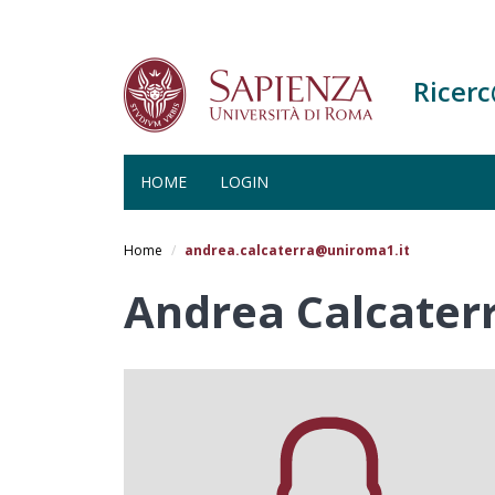
Ricer
HOME
LOGIN
Salta
al
Home
andrea.calcaterra@uniroma1.it
contenuto
principale
Andrea Calcater