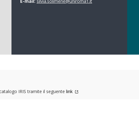
E-mail:
silvia.solimene@uniroma1.it
l catalogo IRIS tramite il seguente
link