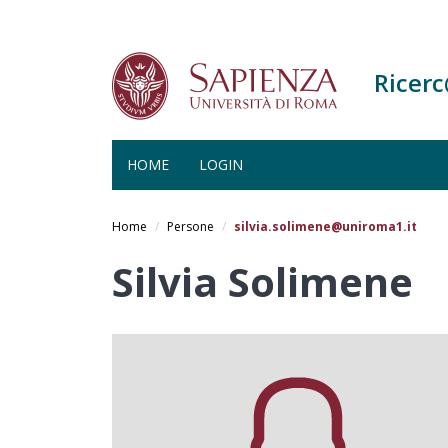
Ricer
HOME
LOGIN
Salta
al
Home
Persone
silvia.solimene@uniroma1.it
contenuto
principale
Silvia Solimene