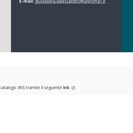
E-mail:
giuseppina.dalessandro@uniroma1.it
l catalogo IRIS tramite il seguente
link