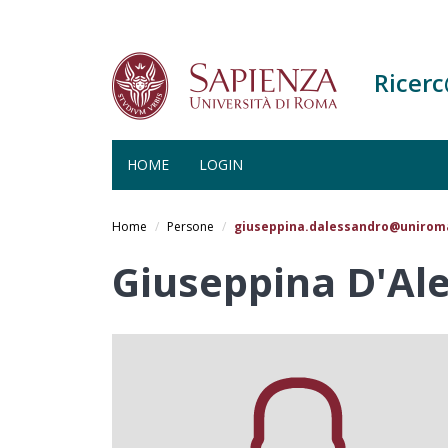
Ricer
HOME
LOGIN
Salta
al
Home
Persone
giuseppina.dalessandro@uniroma
contenuto
principale
Giuseppina D'Al