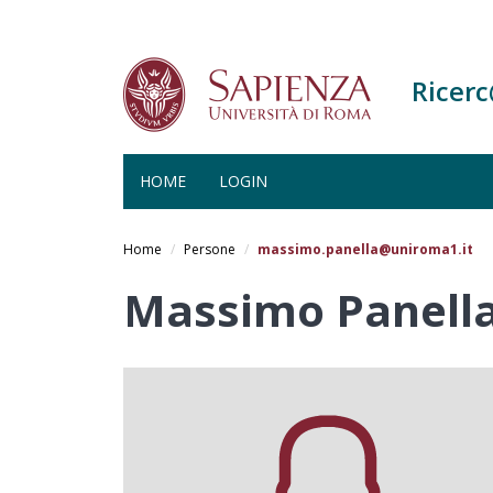
Ricer
HOME
LOGIN
Salta
al
Home
Persone
massimo.panella@uniroma1.it
contenuto
principale
Massimo Panell