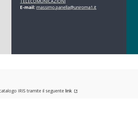
TELECOMUNICAZIONI
E-mail:
massimo.panella@uniroma1.it
 catalogo IRIS tramite il seguente
link