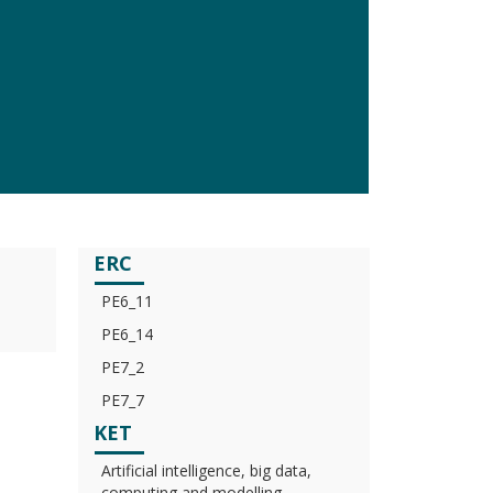
ERC
PE6_11
PE6_14
PE7_2
PE7_7
KET
Artificial intelligence, big data,
computing and modelling,