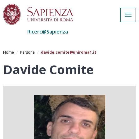
Togg
navig
Ricerc@Sapienza
Salta
al
Home
Persone
davide.comite@uniroma1.it
contenuto
principale
Davide Comite