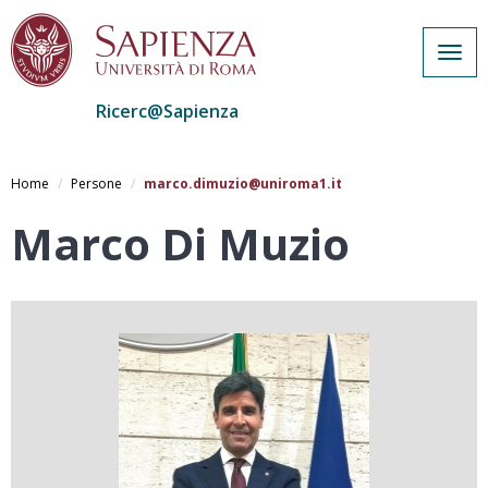
Togg
navig
Ricerc@Sapienza
Salta
al
Home
Persone
marco.dimuzio@uniroma1.it
contenuto
principale
Marco Di Muzio