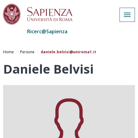
Togg
navig
Ricerc@Sapienza
Salta
al
Home
Persone
daniele.belvisi@uniroma1.it
contenuto
principale
Daniele Belvisi