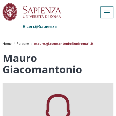
Togg
navig
Ricerc@Sapienza
Salta
al
Home
Persone
mauro.giacomantonio@uniroma1.it
contenuto
principale
Mauro
Giacomantonio