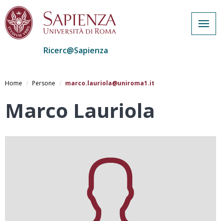
Togg
navig
Ricerc@Sapienza
Salta
al
Home
Persone
marco.lauriola@uniroma1.it
contenuto
principale
Marco Lauriola