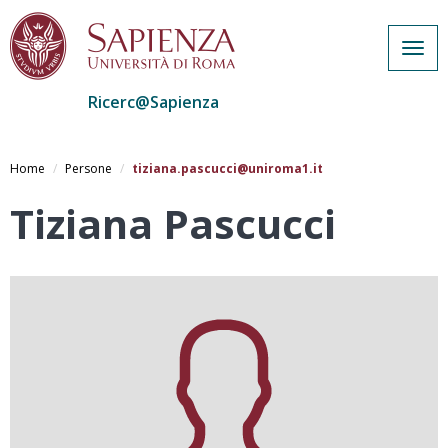
Togg
navig
Ricerc@Sapienza
Salta
al
Home
Persone
tiziana.pascucci@uniroma1.it
contenuto
principale
Tiziana Pascucci