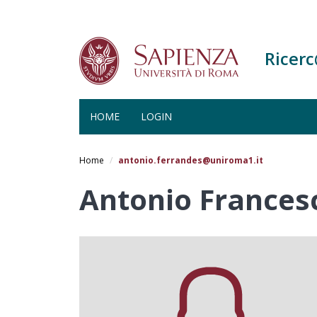
Ricer
HOME
LOGIN
Salta
al
Home
antonio.ferrandes@uniroma1.it
contenuto
principale
Antonio Frances