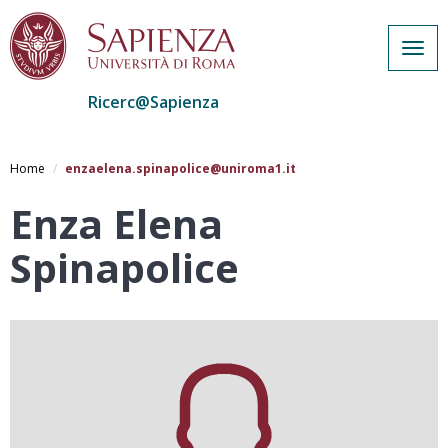
Togg
navig
Ricerc@Sapienza
Salta
al
Home
enzaelena.spinapolice@uniroma1.it
contenuto
principale
Enza Elena
Spinapolice