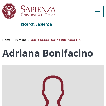
Togg
navig
Ricerc@Sapienza
Salta
al
Home
Persone
adriana.bonifacino@uniroma1.it
contenuto
principale
Adriana Bonifacino