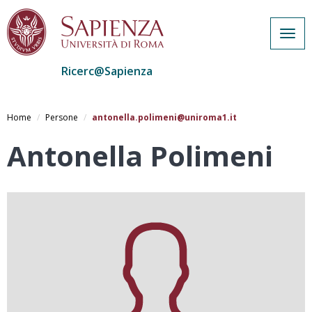
Togg
navig
Ricerc@Sapienza
Salta
al
Home
Persone
antonella.polimeni@uniroma1.it
contenuto
principale
Antonella Polimeni