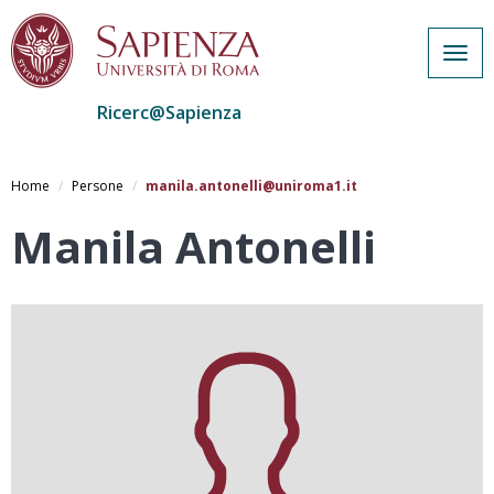
Togg
navig
Ricerc@Sapienza
Salta
al
Home
Persone
manila.antonelli@uniroma1.it
contenuto
principale
Manila Antonelli