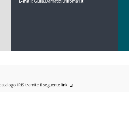
E-mail:
Giulia.Damati@uniroma1.it
l catalogo IRIS tramite il seguente
link