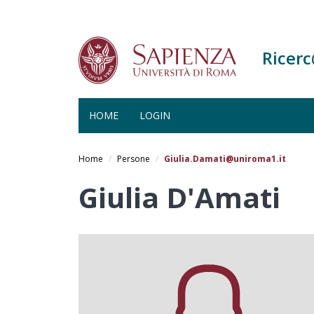
Ricer
HOME
LOGIN
Salta
al
Home
Persone
Giulia.Damati@uniroma1.it
contenuto
principale
Giulia D'Amati