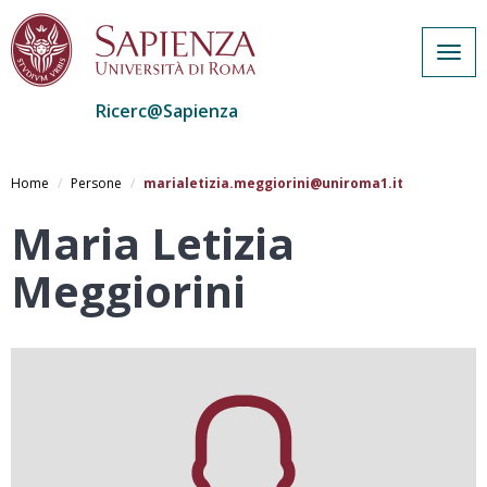
Togg
navig
Ricerc@Sapienza
Salta
al
Home
Persone
marialetizia.meggiorini@uniroma1.it
contenuto
principale
Maria Letizia
Meggiorini