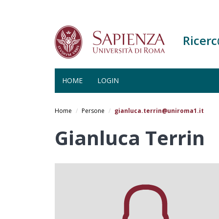
Ricer
HOME
LOGIN
Salta
al
Home
Persone
gianluca.terrin@uniroma1.it
contenuto
principale
Gianluca Terrin