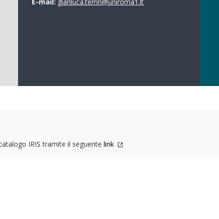
E-mail:
gianluca.terrin@uniroma1.it
 catalogo IRIS tramite il seguente
link