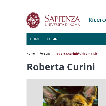
Ricer
HOME
LOGIN
Salta
al
Home
Persone
roberta.curini@uniroma1.it
contenuto
principale
Roberta Curini