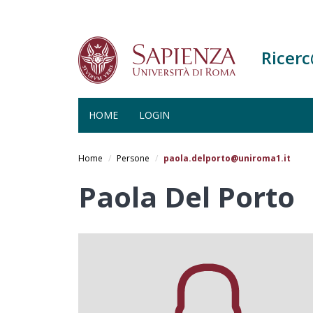
Ricer
HOME
LOGIN
Salta
al
Home
Persone
paola.delporto@uniroma1.it
contenuto
principale
Paola Del Porto