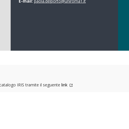
E-mail:
paola.delporto@uniroma1.it
l catalogo IRIS tramite il seguente
link