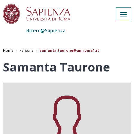
Togg
navig
Ricerc@Sapienza
Salta
al
Home
Persone
samanta.taurone@uniroma1.it
contenuto
principale
Samanta Taurone