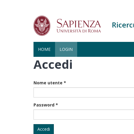
Ricer
HOME
LOGIN
Accedi
Salta
al
contenuto
principale
Nome utente
*
Password
*
Accedi