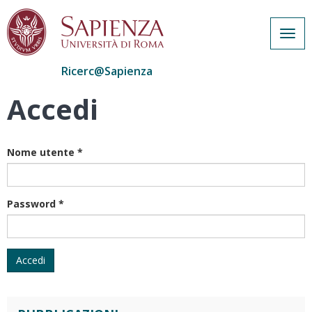
Togg
navig
Ricerc@Sapienza
Accedi
Salta
al
contenuto
principale
Nome utente
*
Password
*
Accedi