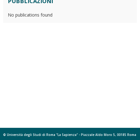
PUBBLICAZIONI
No publications found
© Università degli Studi di Roma "La Sapienza" - Piazzale Aldo Moro 5, 00185 Roma