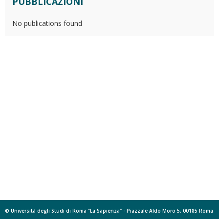
PUBBLICAZIONI
No publications found
© Università degli Studi di Roma "La Sapienza" - Piazzale Aldo Moro 5, 00185 Roma