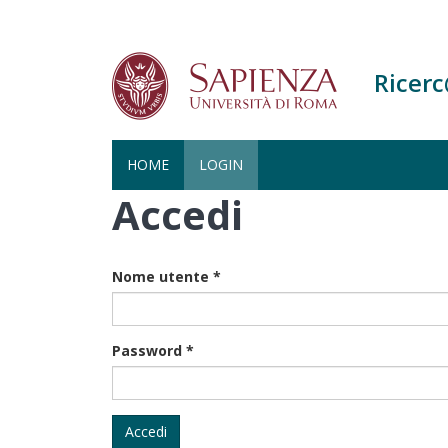
Ricer
HOME
LOGIN
Accedi
Salta
al
contenuto
principale
Nome utente
*
Password
*
Accedi