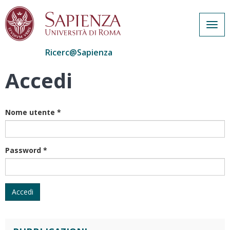
Togg
navig
Ricerc@Sapienza
Accedi
Salta
al
contenuto
principale
Nome utente
*
Password
*
Accedi