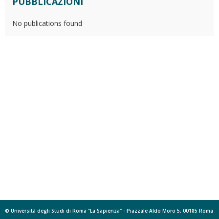
PUBBLICAZIONI
No publications found
© Università degli Studi di Roma "La Sapienza" - Piazzale Aldo Moro 5, 00185 Roma