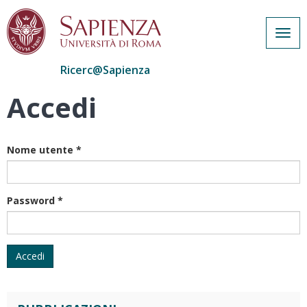
Togg
navig
Ricerc@Sapienza
Accedi
Salta
al
contenuto
principale
Nome utente
*
Password
*
Accedi