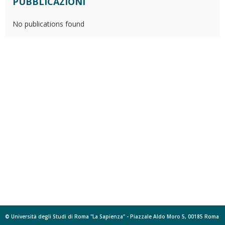
PUBBLICAZIONI
No publications found
© Università degli Studi di Roma "La Sapienza" - Piazzale Aldo Moro 5, 00185 Roma