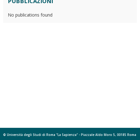
PUBBLICAZIONI
No publications found
© Università degli Studi di Roma "La Sapienza" - Piazzale Aldo Moro 5, 00185 Roma