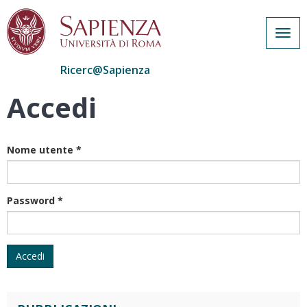
Togg
navig
Ricerc@Sapienza
Accedi
Salta
al
contenuto
principale
Nome utente
*
Password
*
Accedi