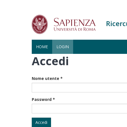
Ricer
HOME
LOGIN
Accedi
Salta
al
contenuto
principale
Nome utente
*
Password
*
Accedi