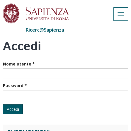
Togg
navig
Ricerc@Sapienza
Accedi
Salta
al
contenuto
principale
Nome utente
*
Password
*
Accedi