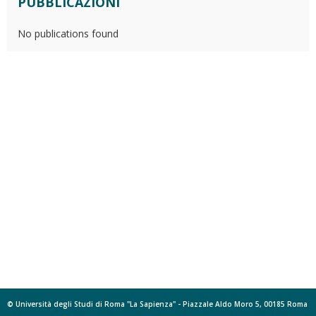
PUBBLICAZIONI
No publications found
© Università degli Studi di Roma "La Sapienza" - Piazzale Aldo Moro 5, 00185 Roma