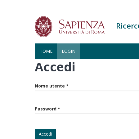
Ricer
HOME
LOGIN
Accedi
Salta
al
contenuto
principale
Nome utente
*
Password
*
Accedi