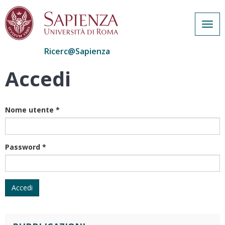
Togg
navig
Ricerc@Sapienza
Accedi
Salta
al
contenuto
principale
Nome utente
*
Password
*
Accedi