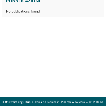
PUBBLICAZIONI
No publications found
© Università degli Studi di Roma "La Sapienza" - Piazzale Aldo Moro 5, 00185 Roma