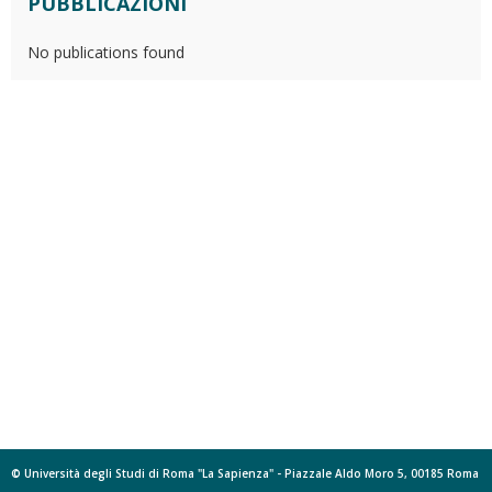
PUBBLICAZIONI
No publications found
© Università degli Studi di Roma "La Sapienza" - Piazzale Aldo Moro 5, 00185 Roma