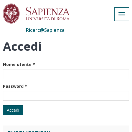
Togg
navig
Ricerc@Sapienza
Accedi
Salta
al
contenuto
principale
Nome utente
*
Password
*
Accedi