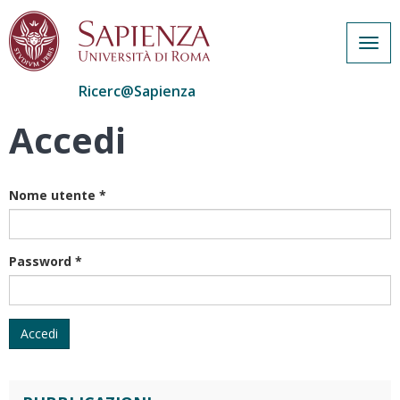
Togg
navig
Ricerc@Sapienza
Accedi
Salta
al
contenuto
principale
Nome utente
*
Password
*
Accedi