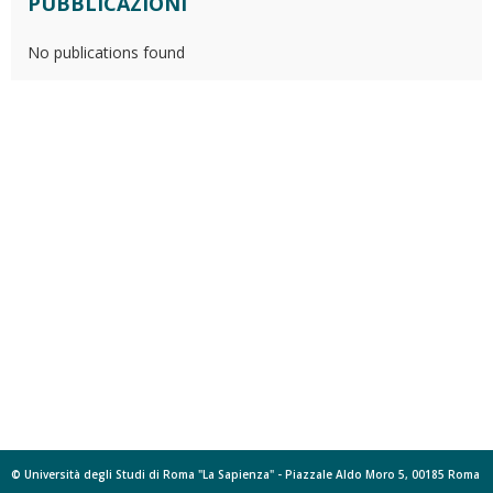
PUBBLICAZIONI
No publications found
© Università degli Studi di Roma "La Sapienza" - Piazzale Aldo Moro 5, 00185 Roma