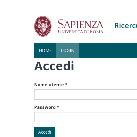
Ricer
HOME
LOGIN
Accedi
Salta
al
contenuto
principale
Nome utente
*
Password
*
Accedi