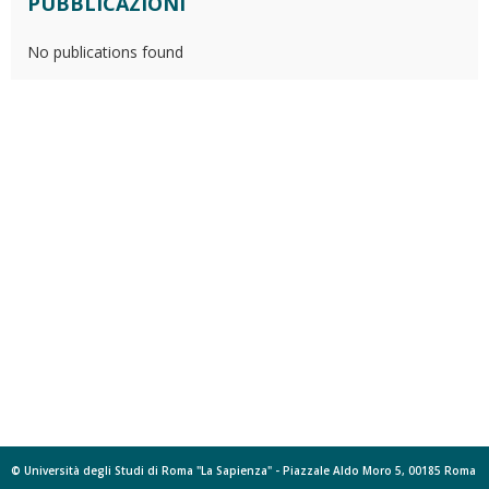
PUBBLICAZIONI
No publications found
© Università degli Studi di Roma "La Sapienza" - Piazzale Aldo Moro 5, 00185 Roma