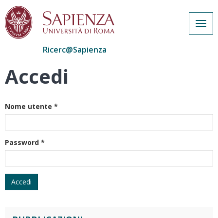
Togg
navig
Ricerc@Sapienza
Accedi
Salta
al
contenuto
principale
Nome utente
*
Password
*
Accedi