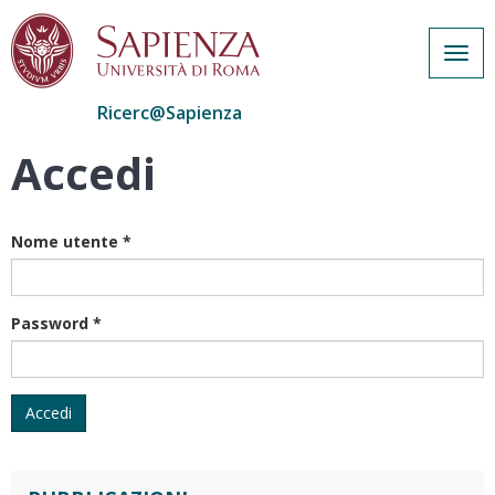
Togg
navig
Ricerc@Sapienza
Accedi
Salta
al
contenuto
principale
Nome utente
*
Password
*
Accedi