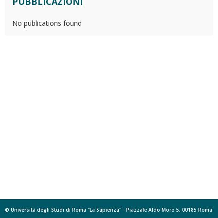
PUBBLICAZIONI
No publications found
© Università degli Studi di Roma "La Sapienza" - Piazzale Aldo Moro 5, 00185 Roma